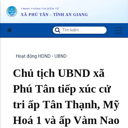
TRANG THÔNG TIN ĐIỆN TỬ
XÃ PHÚ TÂN - TỈNH AN GIANG
Hoạt động HDND - UBND
Chủ tịch UBND xã
Phú Tân tiếp xúc cử
tri ấp Tân Thạnh, Mỹ
Hoá 1 và ấp Vàm Nao