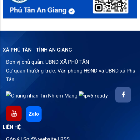
XÃ PHÚ TÂN - TỈNH AN GIANG
Đơn vị chủ quản: UBND XÃ PHÚ TÂN
Cơ quan thường trực: Văn phòng HĐND và UBND xã Phú
Tân
Zalo
LIÊN HỆ
Góp ý
|
Sơ đồ website
|
RSS