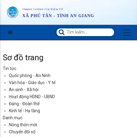
TRANG THÔNG TIN ĐIỆN TỬ
XÃ PHÚ TÂN - TỈNH AN GIANG
Sơ đồ trang
Tin tức
Quốc phòng - An Ninh
Văn hóa - Giáo dục - Y tế
An sinh - Xã hội
Hoạt động HDND - UBND
Đảng - Đoàn thể
Kinh tế - Hạ tầng
Danh mục
Nông thôn mới
Chuyển đổi số