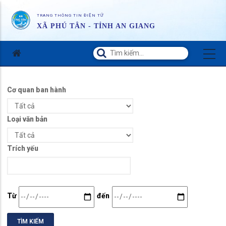
TRANG THÔNG TIN ĐIỆN TỬ
XÃ PHÚ TÂN - TỈNH AN GIANG
Cơ quan ban hành
Loại văn bản
Trích yếu
Date
Date
Từ
đến