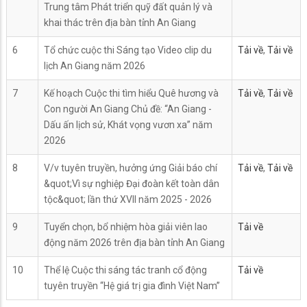
Trung tâm Phát triển quỹ đất quản lý và
khai thác trên địa bàn tỉnh An Giang
6
Tổ chức cuộc thi Sáng tạo Video clip du
Tải về
,
Tải về
lịch An Giang năm 2026
7
Kế hoạch Cuộc thi tìm hiểu Quê hương và
Tải về
,
Tải về
Con người An Giang Chủ đề: “An Giang -
Dấu ấn lịch sử, Khát vọng vươn xa” năm
2026
8
V/v tuyên truyền, hưởng ứng Giải báo chí
Tải về
,
Tải về
&quot;Vì sự nghiệp Đại đoàn kết toàn dân
tộc&quot; lần thứ XVII năm 2025 - 2026
9
Tuyển chọn, bổ nhiệm hòa giải viên lao
Tải về
động năm 2026 trên địa bàn tỉnh An Giang
10
Thể lệ Cuộc thi sáng tác tranh cổ động
Tải về
tuyên truyền “Hệ giá trị gia đình Việt Nam”