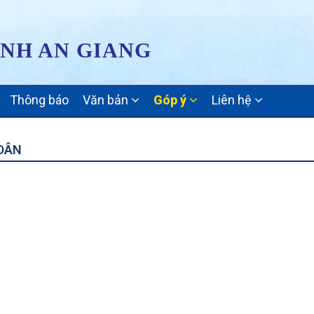
ỈNH AN GIANG
Thông báo
Văn bản
Góp ý
Liên hệ
 DÂN