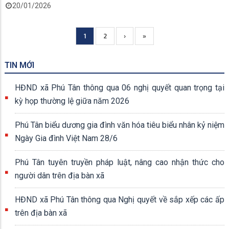
20/01/2026
Current
1
Page
2
Next
›
Trang
»
Pagination
page
page
cuối
TIN MỚI
HĐND xã Phú Tân thông qua 06 nghị quyết quan trọng tại
kỳ họp thường lệ giữa năm 2026
Phú Tân biểu dương gia đình văn hóa tiêu biểu nhân kỷ niệm
Ngày Gia đình Việt Nam 28/6
Phú Tân tuyên truyền pháp luật, nâng cao nhận thức cho
người dân trên địa bàn xã
HĐND xã Phú Tân thông qua Nghị quyết về sắp xếp các ấp
trên địa bàn xã