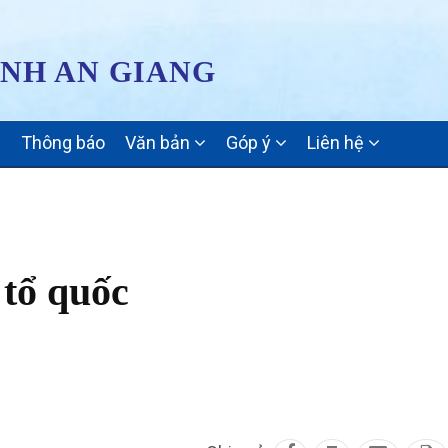
ỈNH AN GIANG
Thông báo
Văn bản
Góp ý
Liên hệ
 tổ quốc