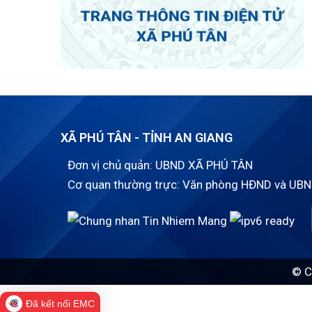
XÃ PHÚ TÂN - TỈNH AN GIANG
Đơn vị chủ quản: UBND XÃ PHÚ TÂN
Cơ quan thường trực: Văn phòng HĐND và UBN
© C
Đã kết nối EMC