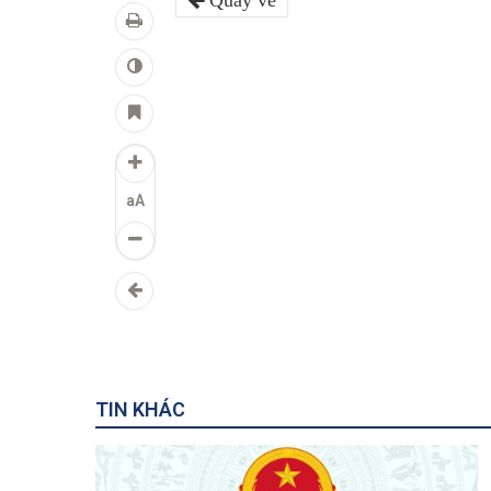
Quay về
aA
TIN KHÁC