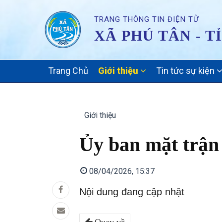
TRANG THÔNG TIN ĐIỆN TỬ
XÃ PHÚ TÂN - T
MAIN
Trang Chủ
Giới thiệu
Tin tức sự kiện
NAVIGATION
Giới thiệu
Ủy ban mặt trận
08/04/2026, 15:37
Nội dung đang cập nhật