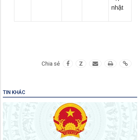
nhật
Chia sẻ
Z
TIN KHÁC