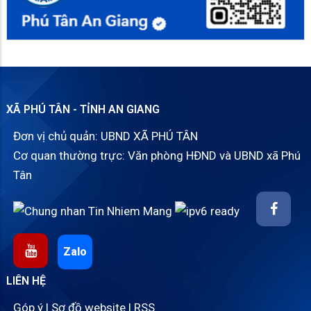
XÃ PHÚ TÂN - TỈNH AN GIANG
Đơn vị chủ quản: UBND XÃ PHÚ TÂN
Cơ quan thường trực: Văn phòng HĐND và UBND xã Phú
Tân
Zalo
LIÊN HỆ
Góp ý
|
Sơ đồ website
|
RSS