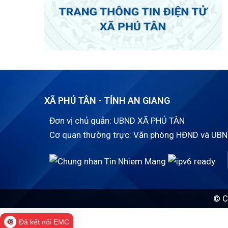
XÃ PHÚ TÂN - TỈNH AN GIANG
Đơn vị chủ quản: UBND XÃ PHÚ TÂN
Cơ quan thường trực: Văn phòng HĐND và UBN
© C
Đã kết nối EMC