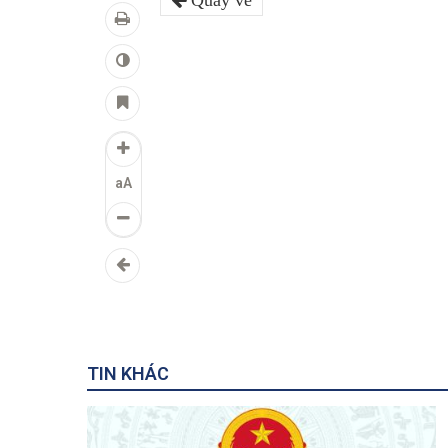
Quay về
aA
TIN KHÁC