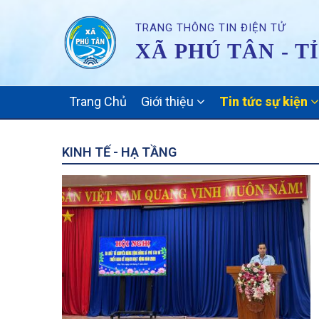
TRANG THÔNG TIN ĐIỆN TỬ
XÃ PHÚ TÂN - T
MAIN
Trang Chủ
Giới thiệu
Tin tức sự kiện
NAVIGATION
KINH TẾ - HẠ TẦNG