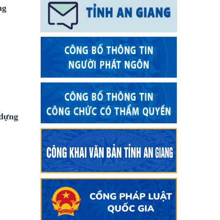
ng
 dựng