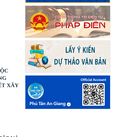
UỘC
NG
ẾT XÂY