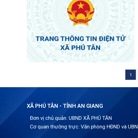
Cur
1
Pagination
pag
XÃ PHÚ TÂN - TỈNH AN GIANG
Đơn vị chủ quản: UBND XÃ PHÚ TÂN
Cơ quan thường trực: Văn phòng HĐND và UBN