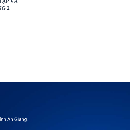
TẬP VÀ
NG 2
tỉnh An Giang.