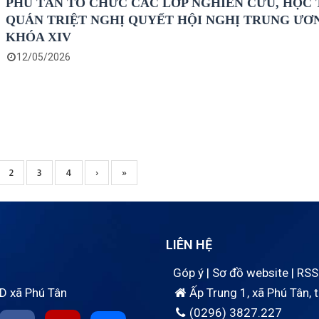
PHÚ TÂN TỔ CHỨC CÁC LỚP NGHIÊN CỨU, HỌC 
QUÁN TRIỆT NGHỊ QUYẾT HỘI NGHỊ TRUNG ƯƠ
KHÓA XIV
12/05/2026
rent
Page
2
Page
3
Page
4
Next
›
Trang
»
e
page
cuối
LIÊN HỆ
Góp ý
|
Sơ đồ website
|
RSS
D xã Phú Tân
Ấp Trung 1, xã Phú Tân, 
(0296) 3827.227