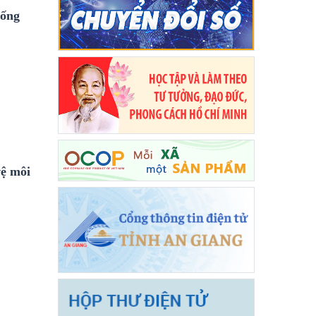
hống
vệ môi