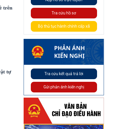
è trên
Tra cứu hồ sơ
Bộ thủ tục hành chính cấp xã
rật tự
Tra cứu kết quả trả lời
Gửi phản ánh kiến nghị