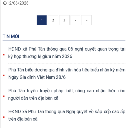
12/06/2026
Current
1
Page
2
Page
3
Next
›
Trang
»
Pagination
page
page
cuối
TIN MỚI
HĐND xã Phú Tân thông qua 06 nghị quyết quan trọng tại
kỳ họp thường lệ giữa năm 2026
Phú Tân biểu dương gia đình văn hóa tiêu biểu nhân kỷ niệm
Ngày Gia đình Việt Nam 28/6
Phú Tân tuyên truyền pháp luật, nâng cao nhận thức cho
người dân trên địa bàn xã
HĐND xã Phú Tân thông qua Nghị quyết về sắp xếp các ấp
trên địa bàn xã