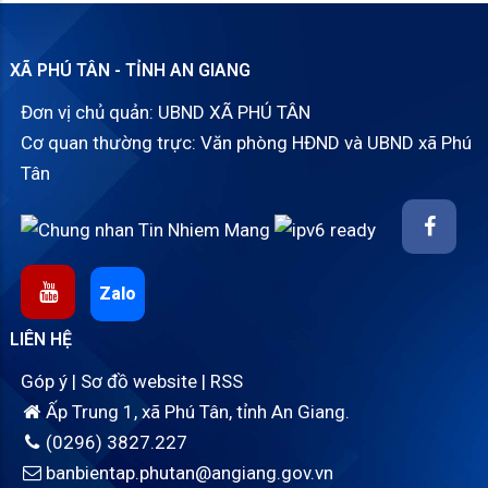
XÃ PHÚ TÂN - TỈNH AN GIANG
Đơn vị chủ quản: UBND XÃ PHÚ TÂN
Cơ quan thường trực: Văn phòng HĐND và UBND xã Phú
Tân
Zalo
LIÊN HỆ
Góp ý
|
Sơ đồ website
|
RSS
Ấp Trung 1, xã Phú Tân, tỉnh An Giang.
(0296) 3827.227
banbientap.phutan@angiang.gov.vn