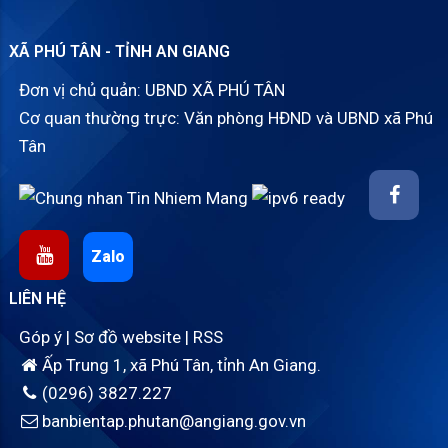
XÃ PHÚ TÂN - TỈNH AN GIANG
Đơn vị chủ quản: UBND XÃ PHÚ TÂN
Cơ quan thường trực: Văn phòng HĐND và UBND xã Phú
Tân
Zalo
LIÊN HỆ
Góp ý
|
Sơ đồ website
|
RSS
Ấp Trung 1, xã Phú Tân, tỉnh An Giang.
(0296) 3827.227
banbientap.phutan@angiang.gov.vn