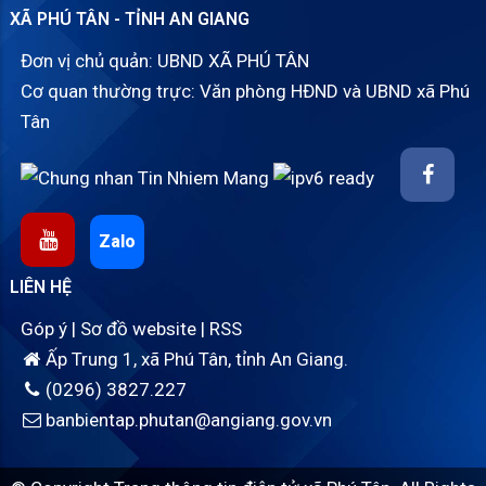
XÃ PHÚ TÂN - TỈNH AN GIANG
Đơn vị chủ quản: UBND XÃ PHÚ TÂN
Cơ quan thường trực: Văn phòng HĐND và UBND xã Phú
Tân
Zalo
LIÊN HỆ
Góp ý
|
Sơ đồ website
|
RSS
Ấp Trung 1, xã Phú Tân, tỉnh An Giang.
(0296) 3827.227
banbientap.phutan@angiang.gov.vn