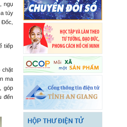
, ngụ
a túy
 Đốc,
 tiếp
 chặt
ạn ma
, góp
u đến