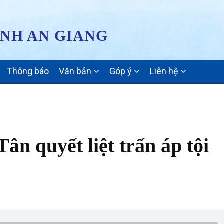
ỈNH AN GIANG
Thông báo
Văn bản
Góp ý
Liên hệ
ân quyết liệt trấn áp tội