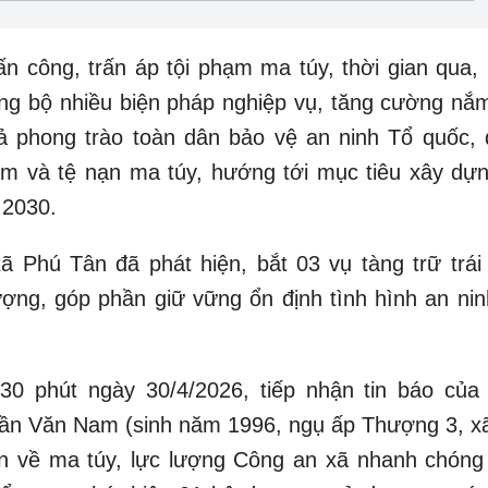
tấn công, trấn áp tội phạm ma túy, thời gian qua,
ồng bộ nhiều biện pháp nghiệp vụ, tăng cường nắm
uả phong trào toàn dân bảo vệ an ninh Tổ quốc, 
ạm và tệ nạn ma túy, hướng tới mục tiêu xây dựn
 2030.
ã Phú Tân đã phát hiện, bắt 03 vụ tàng trữ trái
ượng, góp phần giữ vững ổn định tình hình an ninh
30 phút ngày 30/4/2026, tiếp nhận tin báo của
rần Văn Nam (sinh năm 1996, ngụ ấp Thượng 3, x
iện về ma túy, lực lượng Công an xã nhanh chóng