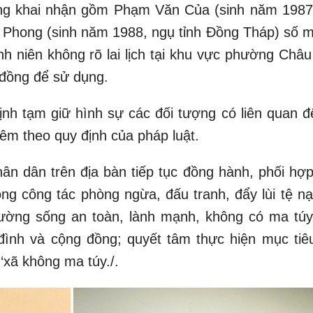
ợng khai nhận gồm Phạm Văn Của (sinh năm 1987
 Phong (sinh năm 1988, ngụ tỉnh Đồng Tháp) số m
 niên không rõ lai lịch tại khu vực phường Châu
 đồng để sử dụng.
nh tạm giữ hình sự các đối tượng có liên quan để
hiêm theo quy định của pháp luật.
n dân trên địa bàn tiếp tục đồng hành, phối hợp
ng công tác phòng ngừa, đấu tranh, đẩy lùi tệ n
rường sống an toàn, lành mạnh, không có ma túy
đình và cộng đồng; quyết tâm thực hiện mục tiê
xã không ma túy./.