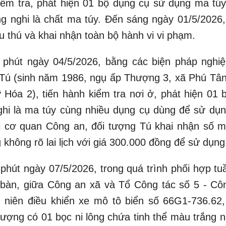
iểm tra, phát hiện 01 bộ dụng cụ sử dụng ma túy
ng nghi là chất ma túy. Đến sáng ngày 01/5/2026,
thú và khai nhận toàn bộ hành vi vi phạm.
 phút ngày 04/5/2026, bằng các biện pháp nghiệ
Tú (sinh năm 1986, ngụ ấp Thượng 3, xã Phú Tân,
 Hóa 2), tiến hành kiểm tra nơi ở, phát hiện 01 b
ghi là ma túy cùng nhiều dụng cụ dùng để sử dụng
i cơ quan Công an, đối tượng Tú khai nhận số m
không rõ lai lịch với giá 300.000 đồng để sử dụng
phút ngày 07/5/2026, trong quá trình phối hợp tuầ
a bàn, giữa Công an xã và Tổ Công tác số 5 - Cô
h niên điều khiển xe mô tô biển số 66G1-736.62,
tượng có 01 bọc ni lông chứa tinh thể màu trắng n