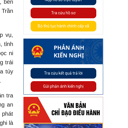
, bên
 Trần
Tra cứu hồ sơ
Bộ thủ tục hành chính cấp xã
p vụ,
 tỉnh
ọc ni
 trái
a túy
Tra cứu kết quả trả lời
.
Gửi phản ánh kiến nghị
n tra
ng an
 phát
ghi là