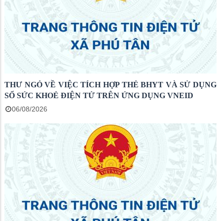
THƯ NGỎ VỀ VIỆC TÍCH HỢP THẺ BHYT VÀ SỬ DỤNG
SỔ SỨC KHOẺ ĐIỆN TỬ TRÊN ỨNG DỤNG VNEID
06/08/2026