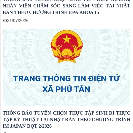
NHÂN VIÊN CHĂM SÓC SANG LÀM VIỆC TẠI NHẬT
BẢN THEO CHƯƠNG TRÌNH EPA KHÓA 15
31/07/2026
THÔNG BÁO TUYỂN CHỌN THỰC TẬP SINH ĐI THỰC
TẬP KỸ THUẬT TẠI NHẬT RẢN THEO CHƯƠNG TRÌNH
IM JAPAN ĐỢT 2/2026