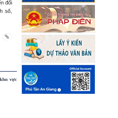
n đổi
h số,
 khu vực