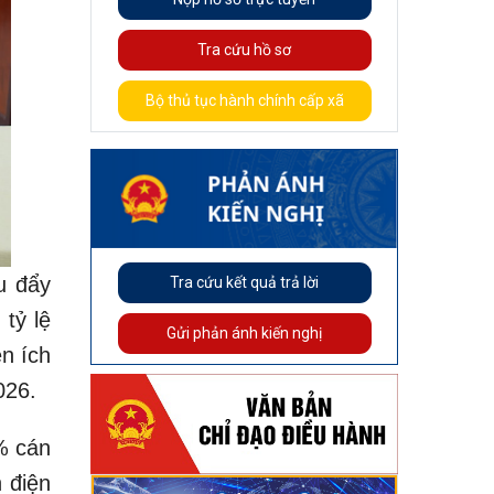
Tra cứu hồ sơ
Bộ thủ tục hành chính cấp xã
u đẩy
Tra cứu kết quả trả lời
tỷ lệ
Gửi phản ánh kiến nghị
n ích
026.
% cán
 điện