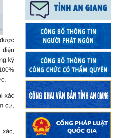
 được
 điện
ng ký
 100%
ức.
i xác
n cư,
 xác,