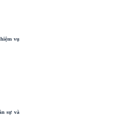
nhiệm vụ
ân sự và