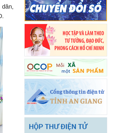
 dân,
D.