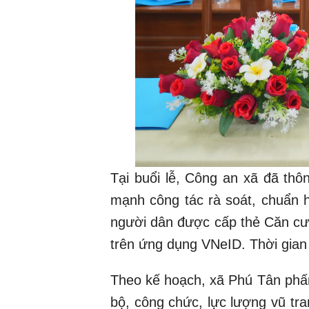
Tại buổi lễ, Công an xã đã thô
mạnh công tác rà soát, chuẩn h
người dân được cấp thẻ Căn cướ
trên ứng dụng VNeID. Thời gian
Theo kế hoạch, xã Phú Tân phấn
bộ, công chức, lực lượng vũ tr