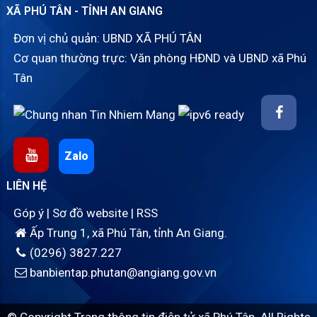
XÃ PHÚ TÂN - TỈNH AN GIANG
Đơn vị chủ quản: UBND XÃ PHÚ TÂN
Cơ quan thường trực: Văn phòng HĐND và UBND xã Phú
Tân
Zalo
LIÊN HỆ
Góp ý
|
Sơ đồ website
|
RSS
Ấp Trung 1, xã Phú Tân, tỉnh An Giang.
(0296) 3827.227
banbientap.phutan@angiang.gov.vn