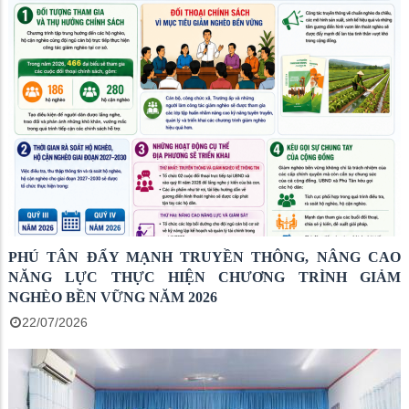
PHÚ TÂN ĐẨY MẠNH TRUYỀN THÔNG, NÂNG CAO
NĂNG LỰC THỰC HIỆN CHƯƠNG TRÌNH GIẢM
NGHÈO BỀN VỮNG NĂM 2026
22/07/2026