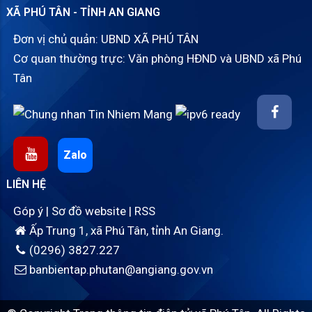
XÃ PHÚ TÂN - TỈNH AN GIANG
Đơn vị chủ quản: UBND XÃ PHÚ TÂN
Cơ quan thường trực: Văn phòng HĐND và UBND xã Phú
Tân
Zalo
LIÊN HỆ
Góp ý
|
Sơ đồ website
|
RSS
Ấp Trung 1, xã Phú Tân, tỉnh An Giang.
(0296) 3827.227
banbientap.phutan@angiang.gov.vn