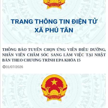
THÔNG BÁO TUYỂN CHỌN ỨNG VIÊN ĐIỀU DƯỠNG,
NHÂN VIÊN CHĂM SÓC SANG LÀM VIỆC TẠI NHẬT
BẢN THEO CHƯƠNG TRÌNH EPA KHÓA 15
31/07/2026