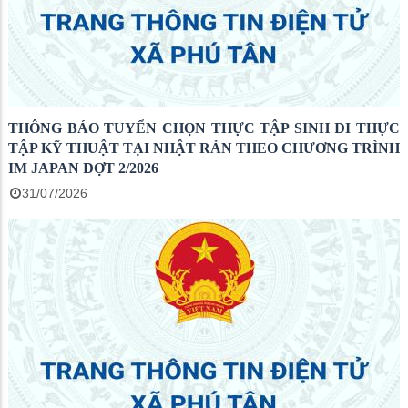
THÔNG BÁO TUYỂN CHỌN THỰC TẬP SINH ĐI THỰC
TẬP KỸ THUẬT TẠI NHẬT RẢN THEO CHƯƠNG TRÌNH
IM JAPAN ĐỢT 2/2026
31/07/2026