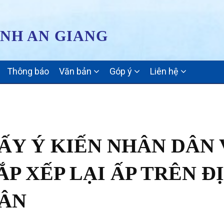
ỈNH AN GIANG
Thông báo
Văn bản
Góp ý
Liên hệ
ẤY Ý KIẾN NHÂN DÂN 
P XẾP LẠI ẤP TRÊN Đ
TÂN