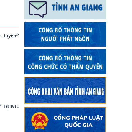
c tuyến”
Ử DỤNG