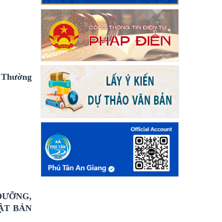
à Thường
DƯỠNG,
ẬT BẢN