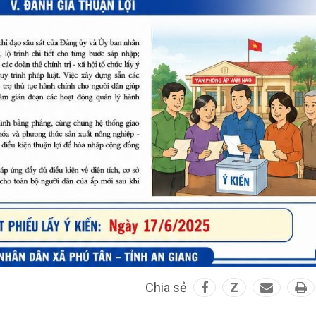
Chia sẻ
Z