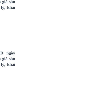
 giá sàn
lý, khai
QĐ ngày
 giá sàn
lý, khai