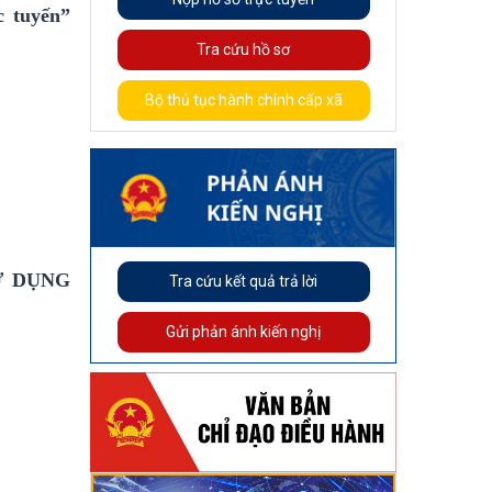
c tuyến”
Tra cứu hồ sơ
Bộ thủ tục hành chính cấp xã
Ử DỤNG
Tra cứu kết quả trả lời
Gửi phản ánh kiến nghị