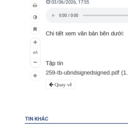
03/06/2026, 17:55
Chi tiết xem văn bản bên dưới:
aA
Tập tin
259-tb-ubndsignedsigned.pdf
(1
Quay về
TIN KHÁC