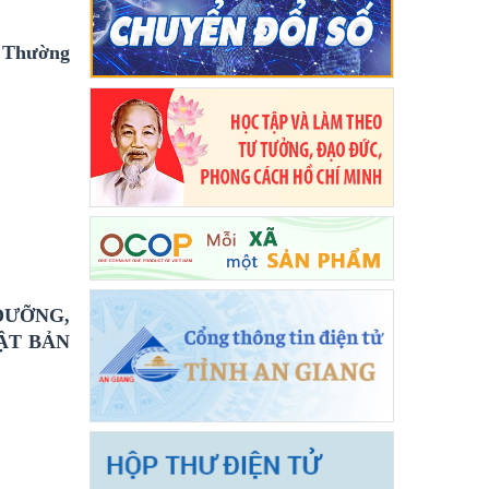
à Thường
DƯỠNG,
ẬT BẢN