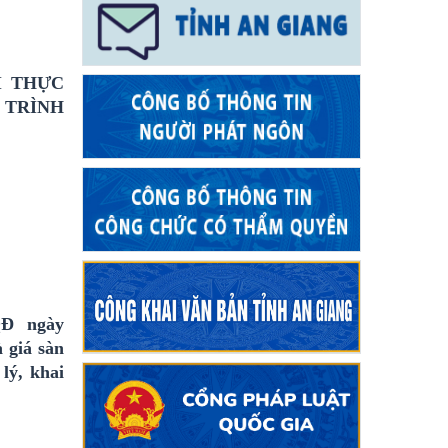
I THỰC
 TRÌNH
QĐ ngày
 giá sàn
lý, khai