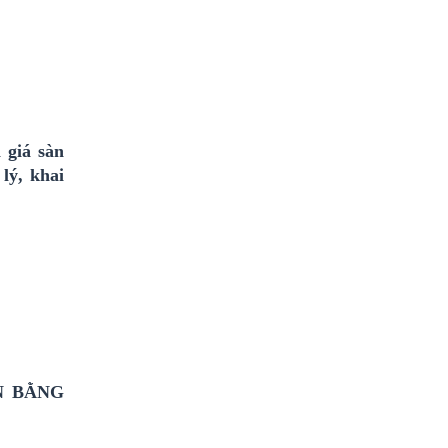
 giá sàn
lý, khai
N BẰNG