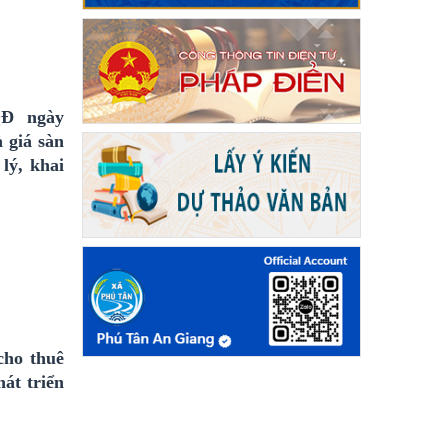
QĐ ngày
 giá sàn
lý, khai
cho thuê
át triển