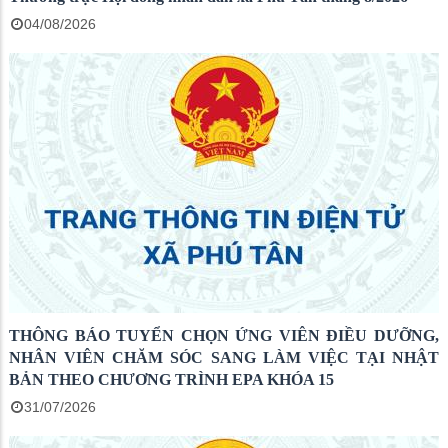
04/08/2026
THÔNG BÁO TUYỂN CHỌN ỨNG VIÊN ĐIỀU DƯỠNG,
NHÂN VIÊN CHĂM SÓC SANG LÀM VIỆC TẠI NHẬT
BẢN THEO CHƯƠNG TRÌNH EPA KHÓA 15
31/07/2026