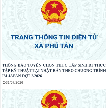
THÔNG BÁO TUYỂN CHỌN THỰC TẬP SINH ĐI THỰC
TẬP KỸ THUẬT TẠI NHẬT RẢN THEO CHƯƠNG TRÌNH
IM JAPAN ĐỢT 2/2026
31/07/2026