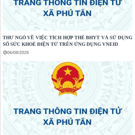
THƯ NGỎ VỀ VIỆC TÍCH HỢP THẺ BHYT VÀ SỬ DỤNG
SỔ SỨC KHOẺ ĐIỆN TỬ TRÊN ỨNG DỤNG VNEID
06/08/2026