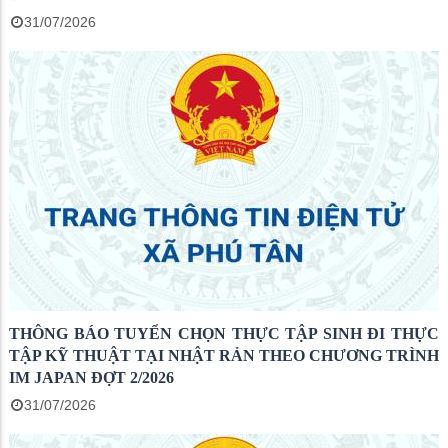
31/07/2026
THÔNG BÁO TUYỂN CHỌN THỰC TẬP SINH ĐI THỰC
TẬP KỸ THUẬT TẠI NHẬT RẢN THEO CHƯƠNG TRÌNH
IM JAPAN ĐỢT 2/2026
31/07/2026