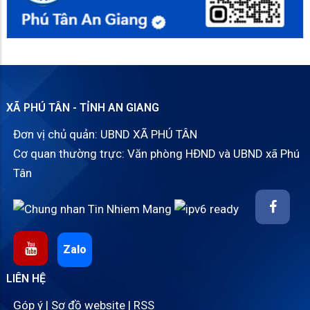
XÃ PHÚ TÂN - TỈNH AN GIANG
Đơn vị chủ quản: UBND XÃ PHÚ TÂN
Cơ quan thường trực: Văn phòng HĐND và UBND xã Phú
Tân
Zalo
LIÊN HỆ
Góp ý
|
Sơ đồ website
|
RSS