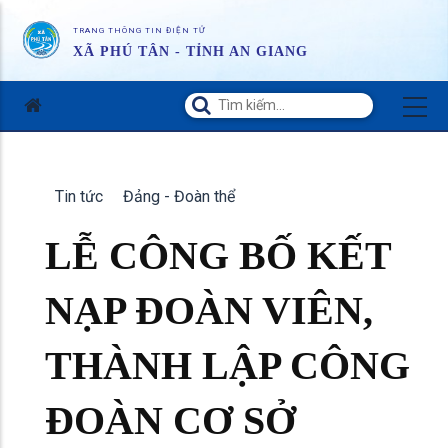
TRANG THÔNG TIN ĐIỆN TỬ
XÃ PHÚ TÂN - TỈNH AN GIANG
Tin tức
Đảng - Đoàn thể
LỄ CÔNG BỐ KẾT
NẠP ĐOÀN VIÊN,
THÀNH LẬP CÔNG
ĐOÀN CƠ SỞ