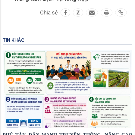
Chia sẻ
Z
TIN KHÁC
PHÚ TÂN ĐẨY MẠNH TRUYỀN THÔNG, NÂNG CAO