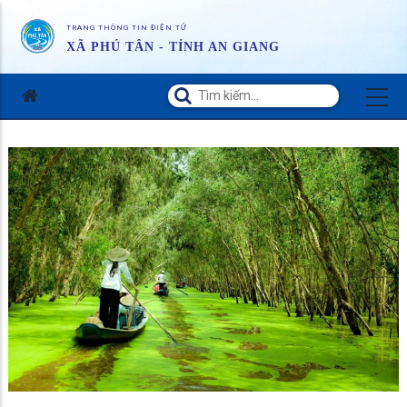
TRANG THÔNG TIN ĐIỆN TỬ
XÃ PHÚ TÂN - TỈNH AN GIANG