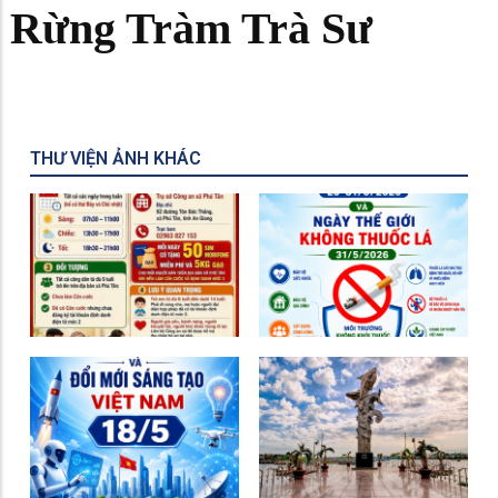
Rừng Tràm Trà Sư
THƯ VIỆN ẢNH KHÁC
Cao điểm 10 ngày đêm
Hưởng ứng Tuần lễ quốc
cấp Căn cước
gia không thuốc lá
Hưởng ứng Ngày Khoa
học, công nghệ và đổi
mới sáng tạo năm 2026
Tượng Đài Cá BaSa