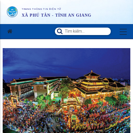
TRANG THÔNG TIN ĐIỆN TỬ
XÃ PHÚ TÂN - TỈNH AN GIANG