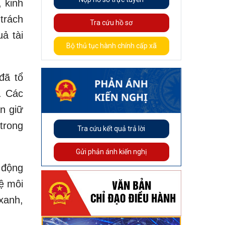
 kinh
trách
Tra cứu hồ sơ
ả tài
Bộ thủ tục hành chính cấp xã
đã tổ
. Các
n giữ
trong
Tra cứu kết quả trả lời
Gửi phản ánh kiến nghị
 động
ệ môi
xanh,