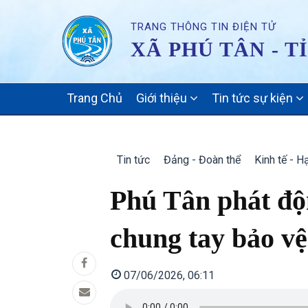
TRANG THÔNG TIN ĐIỆN TỬ
XÃ PHÚ TÂN - T
MAIN
Trang Chủ
Giới thiệu
Tin tức sự kiện
NAVIGATION
Tin tức
Đảng - Đoàn thể
Kinh tế - H
Phú Tân phát độ
chung tay bảo v
07/06/2026, 06:11