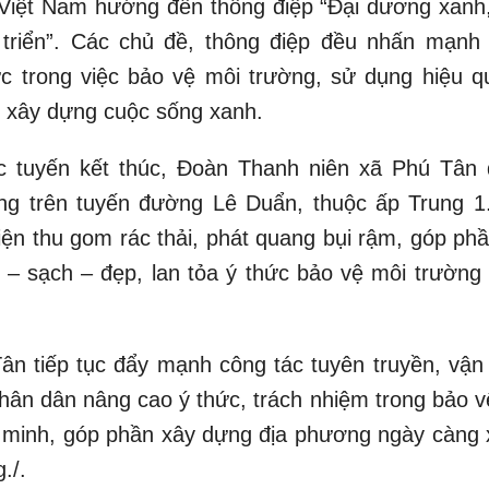
 Việt Nam hướng đến thông điệp “Đại dương xanh,
triển”. Các chủ đề, thông điệp đều nhấn mạnh 
c trong việc bảo vệ môi trường, sử dụng hiệu qu
y xây dựng cuộc sống xanh.
c tuyến kết thúc, Đoàn Thanh niên xã Phú Tân 
ng trên tuyến đường Lê Duẩn, thuộc ấp Trung 1
iện thu gom rác thải, phát quang bụi rậm, góp phầ
– sạch – đẹp, lan tỏa ý thức bảo vệ môi trường 
ân tiếp tục đẩy mạnh công tác tuyên truyền, vận
Nhân dân nâng cao ý thức, trách nhiệm trong bảo v
 minh, góp phần xây dựng địa phương ngày càng 
./.