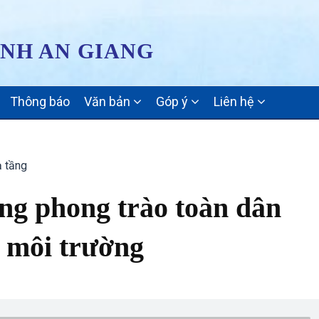
ỈNH AN GIANG
Thông báo
Văn bản
Góp ý
Liên hệ
ạ tầng
ng phong trào toàn dân
ệ môi trường