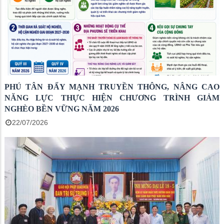
PHÚ TÂN ĐẨY MẠNH TRUYỀN THÔNG, NÂNG CAO
NĂNG LỰC THỰC HIỆN CHƯƠNG TRÌNH GIẢM
NGHÈO BỀN VỮNG NĂM 2026
22/07/2026