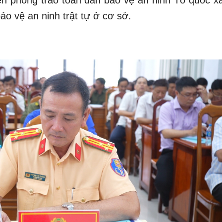
ện phong trào toàn dân bảo vệ an ninh Tổ quốc x
ảo vệ an ninh trật tự ở cơ sở.