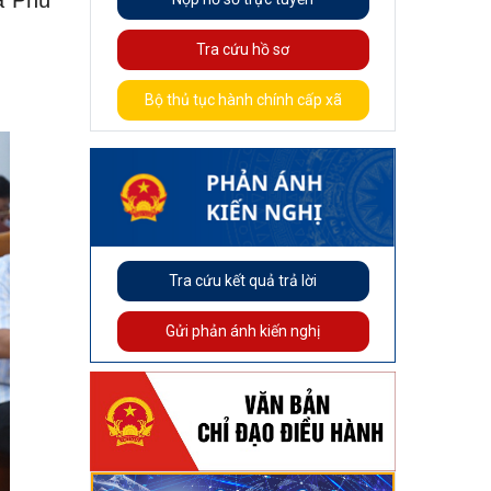
ã Phú
Tra cứu hồ sơ
Bộ thủ tục hành chính cấp xã
Tra cứu kết quả trả lời
Gửi phản ánh kiến nghị