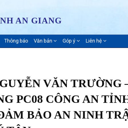
ỈNH AN GIANG
Thông báo
Văn bản
Góp ý
Liên hệ
GUYỄN VĂN TRƯỜNG 
G PC08 CÔNG AN TỈN
 ĐẢM BẢO AN NINH TR