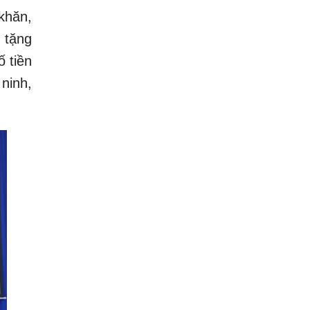
khăn,
 tặng
 tiền
ninh,