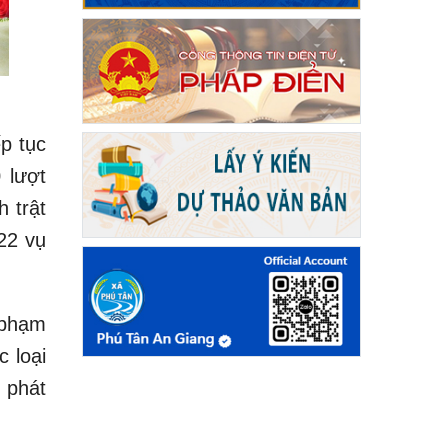
p tục
 lượt
 trật
22 vụ
ụ phạm
c loại
 phát