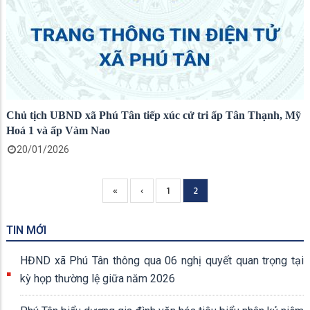
Chủ tịch UBND xã Phú Tân tiếp xúc cử tri ấp Tân Thạnh, Mỹ
Hoá 1 và ấp Vàm Nao
20/01/2026
Trang
«
Previous
‹
Page
1
Current
2
Pagination
đầu
page
page
TIN MỚI
HĐND xã Phú Tân thông qua 06 nghị quyết quan trọng tại
kỳ họp thường lệ giữa năm 2026