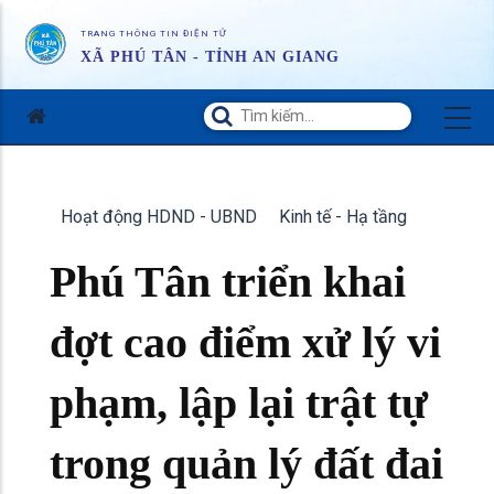
TRANG THÔNG TIN ĐIỆN TỬ
XÃ PHÚ TÂN - TỈNH AN GIANG
Hoạt động HDND - UBND
Kinh tế - Hạ tầng
Phú Tân triển khai
đợt cao điểm xử lý vi
phạm, lập lại trật tự
trong quản lý đất đai