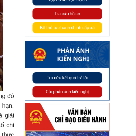
Tra cứu hồ sơ
Bộ thủ tục hành chính cấp xã
Tra cứu kết quả trả lời
Gửi phản ánh kiến nghị
ng đó
 hạn.
 giải
ố chỉ
 thực