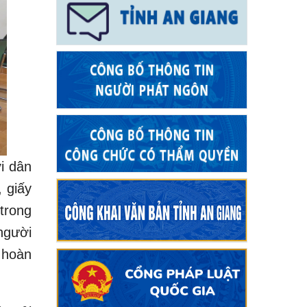
i dân
, giấy
trong
người
 hoàn