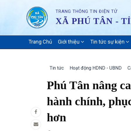
TRANG THÔNG TIN ĐIỆN TỬ
XÃ PHÚ TÂN - T
MAIN
Trang Chủ
Giới thiệu
Tin tức sự kiện
NAVIGATION
Tin tức
Hoạt động HDND - UBND
C
Phú Tân nâng cao
hành chính, phục
hơn