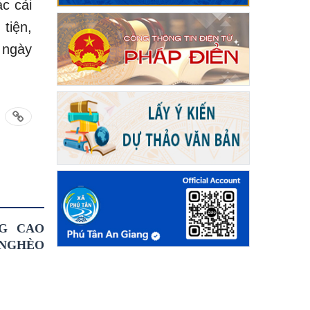
c cải
tiện,
 ngày
G CAO
 NGHÈO