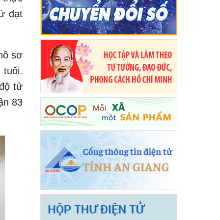
ử đạt
 hồ sơ
tuổi.
độ tử
hận 83