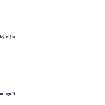
 kỷ niệm
ho người