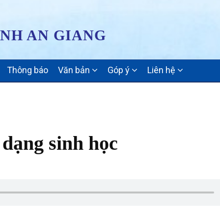
ỈNH AN GIANG
Thông báo
Văn bản
Góp ý
Liên hệ
 dạng sinh học