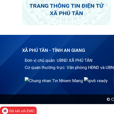
XÃ PHÚ TÂN - TỈNH AN GIANG
Đơn vị chủ quản: UBND XÃ PHÚ TÂN
Cơ quan thường trực: Văn phòng HĐND và UBN
© C
Đã kết nối EMC