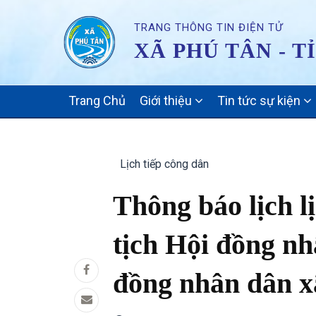
TRANG THÔNG TIN ĐIỆN TỬ
XÃ PHÚ TÂN - T
MAIN
Trang Chủ
Giới thiệu
Tin tức sự kiện
NAVIGATION
Lịch tiếp công dân
Thông báo lịch l
tịch Hội đồng n
đồng nhân dân x