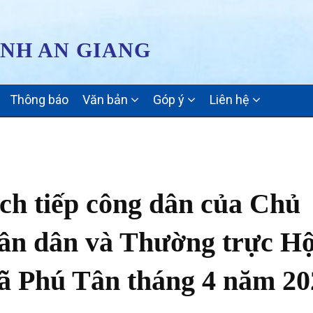
ỈNH AN GIANG
Thông báo
Văn bản
Góp ý
Liên hệ
ịch tiếp công dân của Chủ
hân dân và Thường trực Hộ
ã Phú Tân tháng 4 năm 20