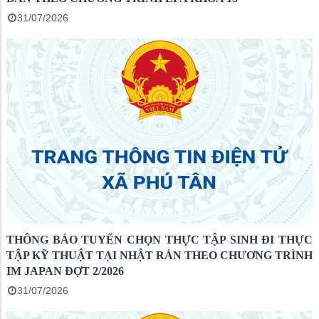
31/07/2026
THÔNG BÁO TUYỂN CHỌN THỰC TẬP SINH ĐI THỰC
TẬP KỸ THUẬT TẠI NHẬT RẢN THEO CHƯƠNG TRÌNH
IM JAPAN ĐỢT 2/2026
31/07/2026