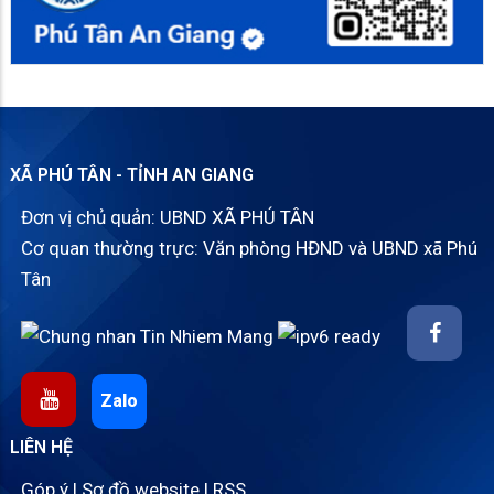
XÃ PHÚ TÂN - TỈNH AN GIANG
Đơn vị chủ quản: UBND XÃ PHÚ TÂN
Cơ quan thường trực: Văn phòng HĐND và UBND xã Phú
Tân
Zalo
LIÊN HỆ
Góp ý
|
Sơ đồ website
|
RSS