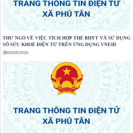
THƯ NGỎ VỀ VIỆC TÍCH HỢP THẺ BHYT VÀ SỬ DỤNG
SỔ SỨC KHOẺ ĐIỆN TỬ TRÊN ỨNG DỤNG VNEID
06/08/2026