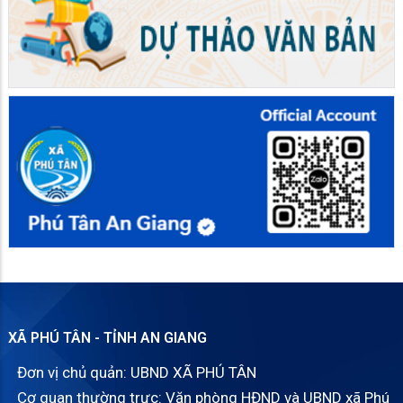
XÃ PHÚ TÂN - TỈNH AN GIANG
Đơn vị chủ quản: UBND XÃ PHÚ TÂN
Cơ quan thường trực: Văn phòng HĐND và UBND xã Phú