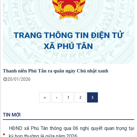
Thanh niên Phú Tân ra quân ngày Chủ nhật xanh
20/01/2026
Trang
«
Previous
‹
Page
1
Page
2
Current
3
Pagination
đầu
page
page
TIN MỚI
HĐND xã Phú Tân thông qua 06 nghị quyết quan trọng tại
kỳ họp thường lệ giữa năm 2026