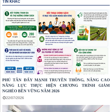
TIN KHÁC
PHÚ TÂN ĐẨY MẠNH TRUYỀN THÔNG, NÂNG CAO
NĂNG LỰC THỰC HIỆN CHƯƠNG TRÌNH GIẢM
NGHÈO BỀN VỮNG NĂM 2026
22/07/2026