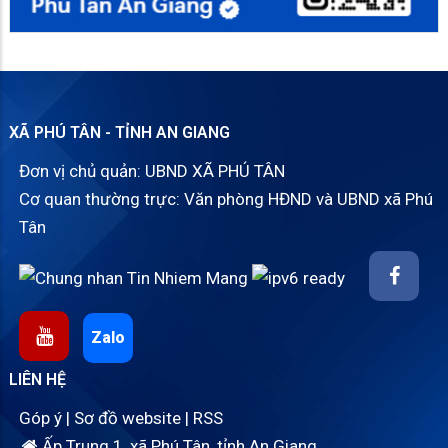
XÃ PHÚ TÂN - TỈNH AN GIANG
Đơn vị chủ quản: UBND XÃ PHÚ TÂN
Cơ quan thường trực: Văn phòng HĐND và UBND xã Phú
Tân
Zalo
LIÊN HỆ
Góp ý
|
Sơ đồ website
|
RSS
Ấp Trung 1, xã Phú Tân, tỉnh An Giang.