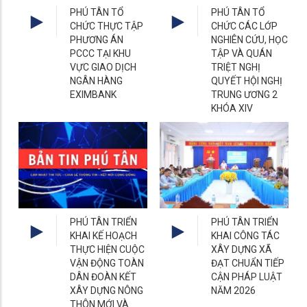
PHÚ TÂN TỔ
PHÚ TÂN TỔ
CHỨC THỰC TẬP
CHỨC CÁC LỚP
PHƯƠNG ÁN
NGHIÊN CỨU, HỌC
PCCC TẠI KHU
TẬP VÀ QUÁN
VỰC GIAO DỊCH
TRIỆT NGHỊ
NGÂN HÀNG
QUYẾT HỘI NGHỊ
EXIMBANK
TRUNG ƯƠNG 2
KHÓA XIV
PHÚ TÂN TRIỂN
PHÚ TÂN TRIỂN
KHAI KẾ HOẠCH
KHAI CÔNG TÁC
THỰC HIỆN CUỘC
XÂY DỰNG XÃ
VẬN ĐỘNG TOÀN
ĐẠT CHUẨN TIẾP
DÂN ĐOÀN KẾT
CẬN PHÁP LUẬT
XÂY DỰNG NÔNG
NĂM 2026
THÔN MỚI VÀ