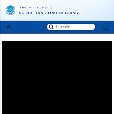
TRANG THÔNG TIN ĐIỆN TỬ
XÃ PHÚ TÂN - TỈNH AN GIANG