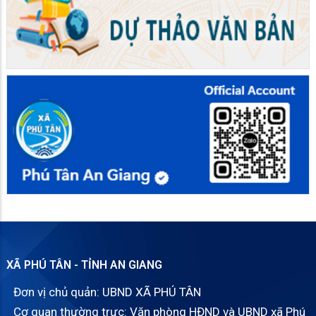
XÃ PHÚ TÂN - TỈNH AN GIANG
Đơn vị chủ quản: UBND XÃ PHÚ TÂN
Cơ quan thường trực: Văn phòng HĐND và UBND xã Phú