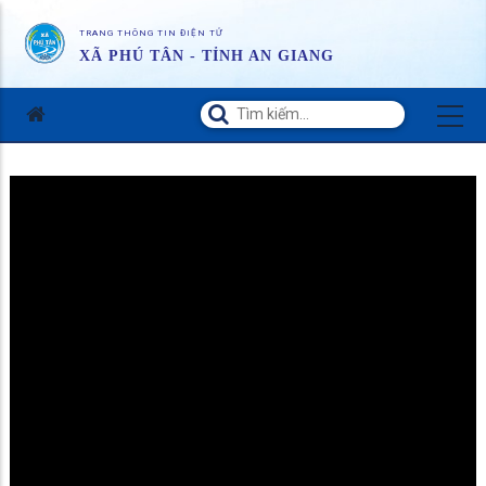
TRANG THÔNG TIN ĐIỆN TỬ
XÃ PHÚ TÂN - TỈNH AN GIANG