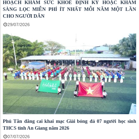
HOẠCH KHÁM SỨC KHOẺ ĐỊNH KỲ HOẶC KHÁM
SÀNG LỌC MIỄN PHÍ ÍT NHẤT MỖI NĂM MỘT LẦN
CHO NGƯỜI DÂN
29/07/2026
Phú Tân đăng cai khai mạc Giải bóng đá 07 người học sinh
THCS tỉnh An Giang năm 2026
07/07/2026