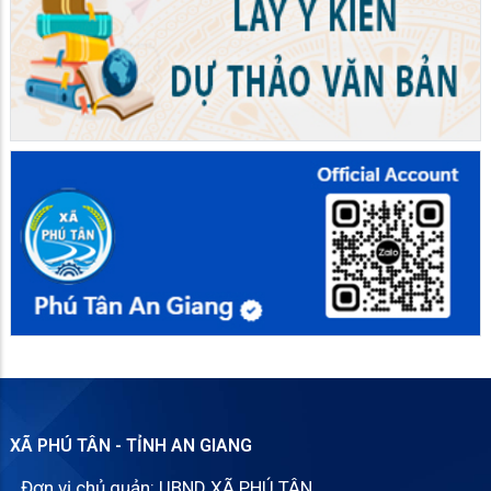
XÃ PHÚ TÂN - TỈNH AN GIANG
Đơn vị chủ quản: UBND XÃ PHÚ TÂN