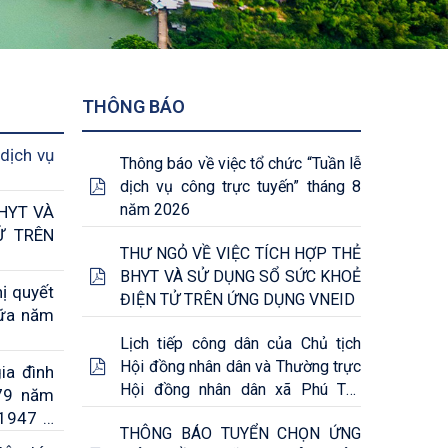
THÔNG BÁO
dịch vụ
Thông báo về việc tổ chức “Tuần lễ
dịch vụ công trực tuyến” tháng 8
năm 2026
HYT VÀ
Ử TRÊN
THƯ NGỎ VỀ VIỆC TÍCH HỢP THẺ
BHYT VÀ SỬ DỤNG SỔ SỨC KHOẺ
ị quyết
ĐIỆN TỬ TRÊN ỨNG DỤNG VNEID
iữa năm
Lịch tiếp công dân của Chủ tịch
Hội đồng nhân dân và Thường trực
ia đình
Hội đồng nhân dân xã Phú Tân
 79 năm
tháng 8/2026
/1947 –
THÔNG BÁO TUYỂN CHỌN ỨNG