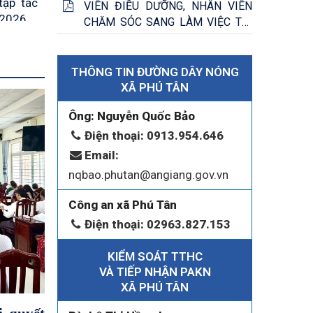
tập tác
VIÊN ĐIỀU DƯỠNG, NHÂN VIÊN
 2026
CHĂM SÓC SANG LÀM VIỆC TẠI
NHẬT BẢN THEO CHƯƠNG TRÌNH
HÔNG,
EPA KHÓA 15
 HIỆN
THÔNG TIN ĐƯỜNG DÂY NÓNG
N VỮNG
XÃ PHÚ TÂN
mừng Lễ
ạo Phật
Ông: Nguyễn Quốc Bảo
Điện thoại: 0913.954.646
g hành
Email:
26
nqbao.phutan@angiang.gov.vn
óa tiêu
Công an xã Phú Tân
iệt Nam
Điện thoại: 02963.827.153
âng cao
KIỂM SOÁT TTHC
n xã
VÀ TIẾP NHẬN PAKN
XÃ PHÚ TÂN