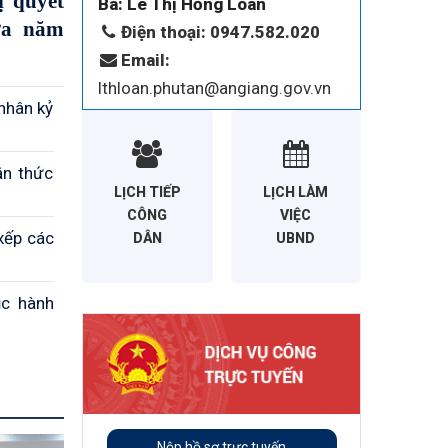
 quyết
Bà: Lê Thị Hồng Loan
ữa năm
Điện thoại: 0947.582.020
Email:
lthloan.phutan@angiang.gov.vn
nhân kỷ
ận thức
LỊCH TIẾP
LỊCH LÀM
CÔNG
VIỆC
xếp các
DÂN
UBND
ục hành
Nộp hồ sơ trực tuyến