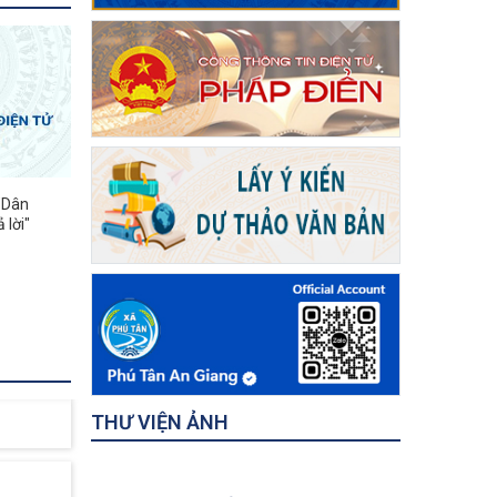
"Dân
 lời"
THƯ VIỆN ẢNH