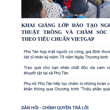
KHAI GIẢNG LỚP ĐÀO TẠO NG
THUẬT TRỒNG VÀ CHĂM SÓC
THEO TIÊU CHUẨN VIETGAP
Phú Tân họp mặt người có công, gia đình thư
liệt sĩ nhân kỷ niệm 79 năm Ngày Thương binh –
(27/7/1947 – 27/7/2026)
Trao quà cho nạn nhân chất độc da cam v
khuyết tật tại xã Phú Tân
Phụ nữ Phú Tân tiếp tục chăm lo những hoàn 
khăn thông qua Chương trình “Triệu phần quà
yêu thương”
DÂN HỎI - CHÍNH QUYỀN TRẢ LỜI