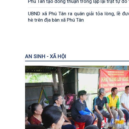
Phú Tân tạo đồng thuận trong lập lại trật tự đô 
UBND xã Phú Tân ra quân giải tỏa lòng, lề đư
hè trên địa bàn xã Phú Tân
AN SINH - XÃ HỘI