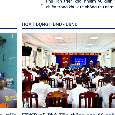
Phú Tân triển khai nhiệm vụ diễn 
chiến trong khu vực phòng thủ năm
PHÚ TÂN ĐẨY MẠNH TRUYỀN T
NÂNG CAO NĂNG LỰC THỰC
HOẠT ĐỘNG HĐND - UBND
CHƯƠNG TRÌNH GIẢM NGHÈO BỀ
NĂM 2026
Lãnh đạo xã Phú Tân thăm, chúc 
kỷ niệm 87 năm ngày khai sáng đ
giáo Hòa Hảo
Phú Tân ra quân hưởng ứng Thán
động phòng, chống ma túy năm 20
Phú Tân biểu dương gia đình văn h
biểu nhân kỷ niệm Ngày Gia đình V
28/6
Phú Tân tuyên truyền pháp luật, n
nhận thức cho người dân trên địa bà