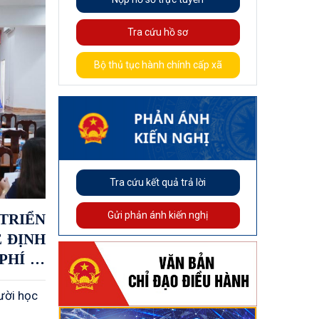
Tra cứu hồ sơ
Bộ thủ tục hành chính cấp xã
Tra cứu kết quả trả lời
Gửi phản ánh kiến nghị
TRIỂN
 ĐỊNH
HÍ ÍT
NGƯỜI
ười học