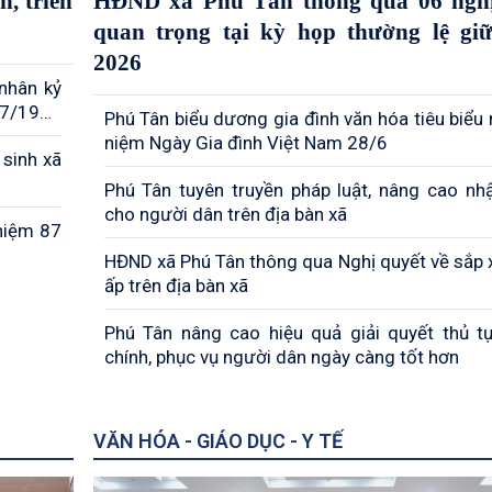
, triển
HĐND xã Phú Tân thông qua 06 nghị
quan trọng tại kỳ họp thường lệ gi
2026
 nhân kỷ
/7/1947
Phú Tân biểu dương gia đình văn hóa tiêu biểu 
niệm Ngày Gia đình Việt Nam 28/6
 sinh xã
Phú Tân tuyên truyền pháp luật, nâng cao nh
cho người dân trên địa bàn xã
niệm 87
HĐND xã Phú Tân thông qua Nghị quyết về sắp 
ấp trên địa bàn xã
Phú Tân nâng cao hiệu quả giải quyết thủ t
chính, phục vụ người dân ngày càng tốt hơn
VĂN HÓA - GIÁO DỤC - Y TẾ