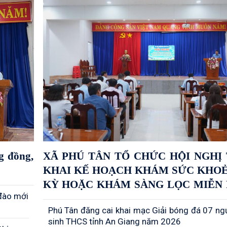
g đồng,
XÃ PHÚ TÂN TỔ CHỨC HỘI NGHỊ 
KHAI KẾ HOẠCH KHÁM SỨC KHOẺ
KỲ HOẶC KHÁM SÀNG LỌC MIỄN P
 đào mới
NHẤT MỖI NĂM MỘT LẦN CHO 
Phú Tân đăng cai khai mạc Giải bóng đá 07 ng
DÂN
sinh THCS tỉnh An Giang năm 2026