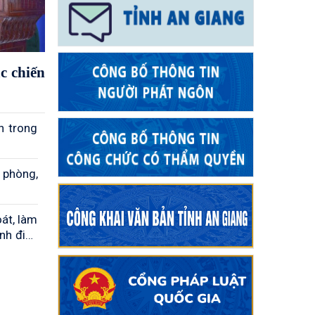
c chiến
n trong
 phòng,
át, làm
anh điện