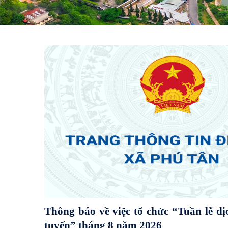
THƯ NGỎ VỀ VIỆC TÍCH HỢP THẺ
DỤNG SỔ SỨC KHOẺ ĐIỆN TỬ TR