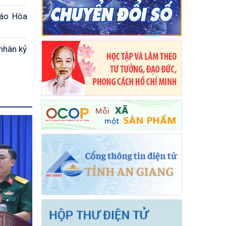
iáo Hòa
nhân kỷ