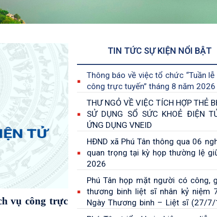
TIN TỨC SỰ KIỆN NỔI BẬT
Thông báo về việc tổ chức “Tuần lễ 
công trực tuyến” tháng 8 năm 2026
THƯ NGỎ VỀ VIỆC TÍCH HỢP THẺ B
SỬ DỤNG SỔ SỨC KHOẺ ĐIỆN T
ỨNG DỤNG VNEID
HĐND xã Phú Tân thông qua 06 ngh
quan trọng tại kỳ họp thường lệ g
2026
Phú Tân họp mặt người có công, g
thương binh liệt sĩ nhân kỷ niệm
 BHYT VÀ SỬ
Ngày Thương binh – Liệt sĩ (27/7
ÊN ỨNG DỤNG
27/7/2026)