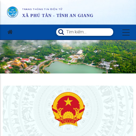
TRANG THÔNG TIN ĐIỆN TỬ
XÃ PHÚ TÂN - TỈNH AN GIANG