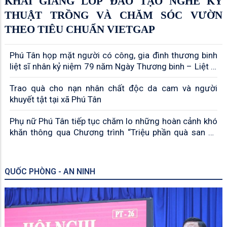
KHAI GIẢNG LỚP ĐÀO TẠO NGHỀ KỸ
THUẬT TRỒNG VÀ CHĂM SÓC VƯỜN
THEO TIÊU CHUẨN VIETGAP
Phú Tân họp mặt người có công, gia đình thương binh
liệt sĩ nhân kỷ niệm 79 năm Ngày Thương binh – Liệt sĩ
(27/7/1947 – 27/7/2026)
Trao quà cho nạn nhân chất độc da cam và người
khuyết tật tại xã Phú Tân
Phụ nữ Phú Tân tiếp tục chăm lo những hoàn cảnh khó
khăn thông qua Chương trình “Triệu phần quà san sẻ
yêu thương”
QUỐC PHÒNG - AN NINH