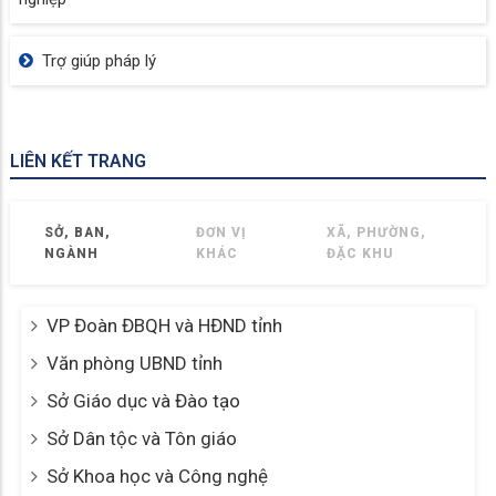
Trợ giúp pháp lý
LIÊN KẾT TRANG
SỞ, BAN,
ĐƠN VỊ
XÃ, PHƯỜNG,
NGÀNH
KHÁC
ĐẶC KHU
VP Đoàn ĐBQH và HĐND tỉnh
Văn phòng UBND tỉnh
Sở Giáo dục và Đào tạo
Sở Dân tộc và Tôn giáo
Sở Khoa học và Công nghệ