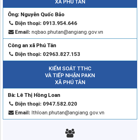
XÃ PHÚ TÂN
Ông: Nguyễn Quốc Bảo
Điện thoại: 0913.954.646
Email:
nqbao.phutan@angiang.gov.vn
Công an xã Phú Tân
Điện thoại: 02963.827.153
KIỂM SOÁT TTHC
VÀ TIẾP NHẬN PAKN
XÃ PHÚ TÂN
Bà: Lê Thị Hồng Loan
Điện thoại: 0947.582.020
Email:
lthloan.phutan@angiang.gov.vn