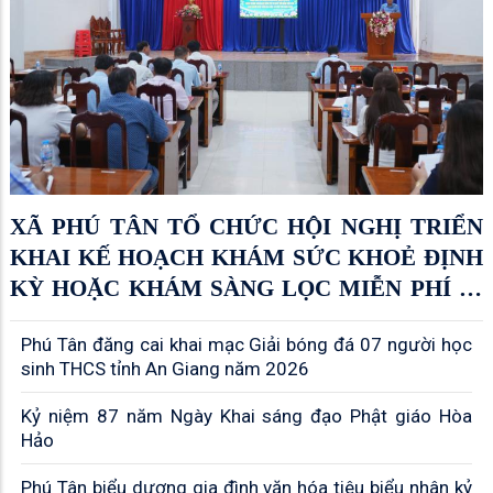
XÃ PHÚ TÂN TỔ CHỨC HỘI NGHỊ TRIỂN
KHAI KẾ HOẠCH KHÁM SỨC KHOẺ ĐỊNH
KỲ HOẶC KHÁM SÀNG LỌC MIỄN PHÍ ÍT
NHẤT MỖI NĂM MỘT LẦN CHO NGƯỜI
Phú Tân đăng cai khai mạc Giải bóng đá 07 người học
DÂN
sinh THCS tỉnh An Giang năm 2026
Kỷ niệm 87 năm Ngày Khai sáng đạo Phật giáo Hòa
Hảo
Phú Tân biểu dương gia đình văn hóa tiêu biểu nhân kỷ