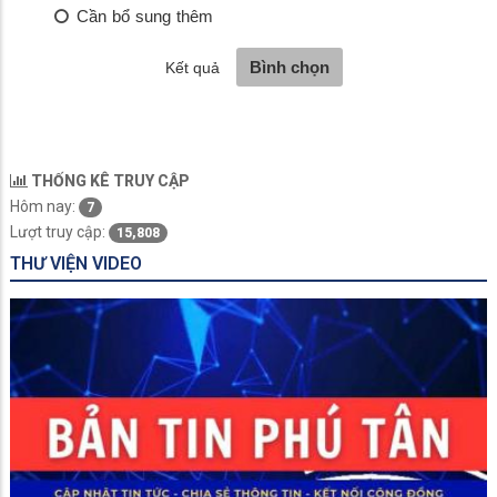
THỐNG KÊ TRUY CẬP
Hôm nay:
7
Lượt truy cập:
15,808
THƯ VIỆN VIDEO
An Giang siết chặt an toàn thực phẩm từ bếp ăn tập thể