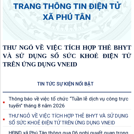
THƯ NGỎ VỀ VIỆC TÍCH HỢP THẺ BHYT
VÀ SỬ DỤNG SỔ SỨC KHOẺ ĐIỆN TỬ
TRÊN ỨNG DỤNG VNEID
TIN TỨC SỰ KIỆN NỔI BẬT
Thông báo về việc tổ chức “Tuần lễ dịch vụ công trực
tuyến” tháng 8 năm 2026
THƯ NGỎ VỀ VIỆC TÍCH HỢP THẺ BHYT VÀ SỬ DỤNG
SỔ SỨC KHOẺ ĐIỆN TỬ TRÊN ỨNG DỤNG VNEID
HĐND xã Phú Tân thông qua 06 nghị quyết quan trọng