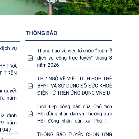
THÔNG BÁO
dịch vụ
Thông báo về việc tổ chức “Tuần lễ
dịch vụ công trực tuyến” tháng 8
năm 2026
HYT VÀ
Ử TRÊN
THƯ NGỎ VỀ VIỆC TÍCH HỢP THẺ
BHYT VÀ SỬ DỤNG SỔ SỨC KHOẺ
ị quyết
ĐIỆN TỬ TRÊN ỨNG DỤNG VNEID
iữa năm
Lịch tiếp công dân của Chủ tịch
Hội đồng nhân dân và Thường trực
ia đình
Hội đồng nhân dân xã Phú Tân
 79 năm
tháng 8/2026
/1947 –
THÔNG BÁO TUYỂN CHỌN ỨNG