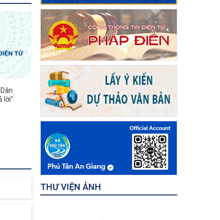
"Dân
 lời"
THƯ VIỆN ẢNH