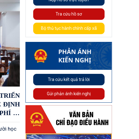
Tra cứu hồ sơ
Bộ thủ tục hành chính cấp xã
Tra cứu kết quả trả lời
Gửi phản ánh kiến nghị
TRIỂN
 ĐỊNH
HÍ ÍT
NGƯỜI
ười học