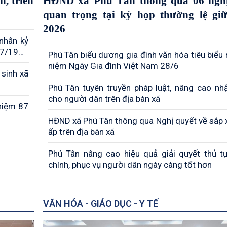
, triển
HĐND xã Phú Tân thông qua 06 nghị
quan trọng tại kỳ họp thường lệ gi
2026
 nhân kỷ
/7/1947
Phú Tân biểu dương gia đình văn hóa tiêu biểu 
niệm Ngày Gia đình Việt Nam 28/6
 sinh xã
Phú Tân tuyên truyền pháp luật, nâng cao nh
cho người dân trên địa bàn xã
niệm 87
HĐND xã Phú Tân thông qua Nghị quyết về sắp 
ấp trên địa bàn xã
Phú Tân nâng cao hiệu quả giải quyết thủ t
chính, phục vụ người dân ngày càng tốt hơn
VĂN HÓA - GIÁO DỤC - Y TẾ