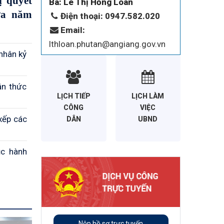
 quyết
Bà: Lê Thị Hồng Loan
ữa năm
Điện thoại: 0947.582.020
Email:
lthloan.phutan@angiang.gov.vn
nhân kỷ
ận thức
LỊCH TIẾP
LỊCH LÀM
CÔNG
VIỆC
xếp các
DÂN
UBND
ục hành
Nộp hồ sơ trực tuyến