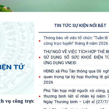
TIN TỨC SỰ KIỆN NỔI BẬT
Thông báo về việc tổ chức “Tuần lễ 
công trực tuyến” tháng 8 năm 2026
THƯ NGỎ VỀ VIỆC TÍCH HỢP THẺ B
SỬ DỤNG SỔ SỨC KHOẺ ĐIỆN T
ỨNG DỤNG VNEID
HĐND xã Phú Tân thông qua 06 ngh
quan trọng tại kỳ họp thường lệ g
2026
Phú Tân họp mặt người có công, g
thương binh liệt sĩ nhân kỷ niệm
 BHYT VÀ SỬ
Ngày Thương binh – Liệt sĩ (27/7
ÊN ỨNG DỤNG
27/7/2026)