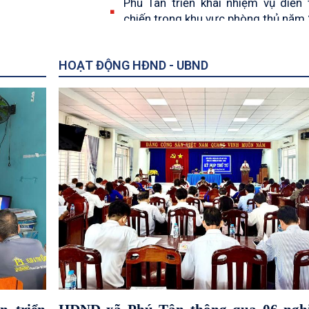
Phú Tân triển khai nhiệm vụ diễn 
chiến trong khu vực phòng thủ năm
PHÚ TÂN ĐẨY MẠNH TRUYỀN T
NÂNG CAO NĂNG LỰC THỰC
HOẠT ĐỘNG HĐND - UBND
CHƯƠNG TRÌNH GIẢM NGHÈO BỀ
NĂM 2026
Lãnh đạo xã Phú Tân thăm, chúc 
kỷ niệm 87 năm ngày khai sáng đ
giáo Hòa Hảo
Phú Tân ra quân hưởng ứng Thán
động phòng, chống ma túy năm 20
Phú Tân biểu dương gia đình văn h
biểu nhân kỷ niệm Ngày Gia đình V
28/6
Phú Tân tuyên truyền pháp luật, n
nhận thức cho người dân trên địa bà