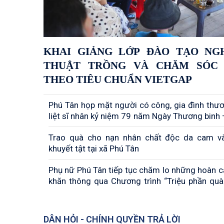
KHAI GIẢNG LỚP ĐÀO TẠO NG
THUẬT TRỒNG VÀ CHĂM SÓC
THEO TIÊU CHUẨN VIETGAP
Phú Tân họp mặt người có công, gia đình thư
liệt sĩ nhân kỷ niệm 79 năm Ngày Thương binh –
(27/7/1947 – 27/7/2026)
Trao quà cho nạn nhân chất độc da cam v
khuyết tật tại xã Phú Tân
Phụ nữ Phú Tân tiếp tục chăm lo những hoàn 
khăn thông qua Chương trình “Triệu phần quà
yêu thương”
DÂN HỎI - CHÍNH QUYỀN TRẢ LỜI