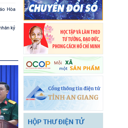
iáo Hòa
nhân kỷ