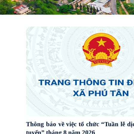
THƯ NGỎ VỀ VIỆC TÍCH HỢP THẺ
DỤNG SỔ SỨC KHOẺ ĐIỆN TỬ TR