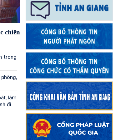
c chiến
n trong
 phòng,
át, làm
anh điện