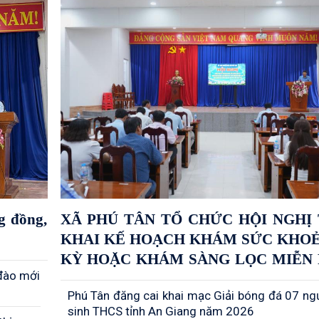
g đồng,
XÃ PHÚ TÂN TỔ CHỨC HỘI NGHỊ 
KHAI KẾ HOẠCH KHÁM SỨC KHOẺ
KỲ HOẶC KHÁM SÀNG LỌC MIỄN P
 đào mới
NHẤT MỖI NĂM MỘT LẦN CHO 
Phú Tân đăng cai khai mạc Giải bóng đá 07 ng
DÂN
sinh THCS tỉnh An Giang năm 2026