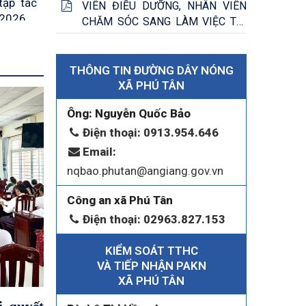
tập tác
VIÊN ĐIỀU DƯỠNG, NHÂN VIÊN
 2026
CHĂM SÓC SANG LÀM VIỆC TẠI
NHẬT BẢN THEO CHƯƠNG TRÌNH
HÔNG,
EPA KHÓA 15
 HIỆN
THÔNG TIN ĐƯỜNG DÂY NÓNG
N VỮNG
XÃ PHÚ TÂN
mừng Lễ
ạo Phật
Ông: Nguyễn Quốc Bảo
Điện thoại: 0913.954.646
g hành
Email:
26
nqbao.phutan@angiang.gov.vn
óa tiêu
Công an xã Phú Tân
iệt Nam
Điện thoại: 02963.827.153
âng cao
KIỂM SOÁT TTHC
n xã
VÀ TIẾP NHẬN PAKN
XÃ PHÚ TÂN