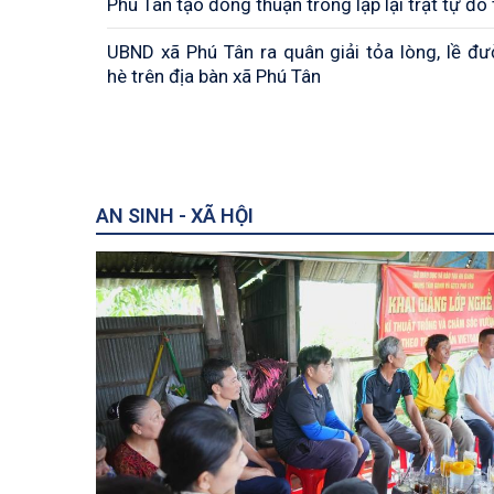
Phú Tân tạo đồng thuận trong lập lại trật tự đô 
UBND xã Phú Tân ra quân giải tỏa lòng, lề đư
hè trên địa bàn xã Phú Tân
AN SINH - XÃ HỘI