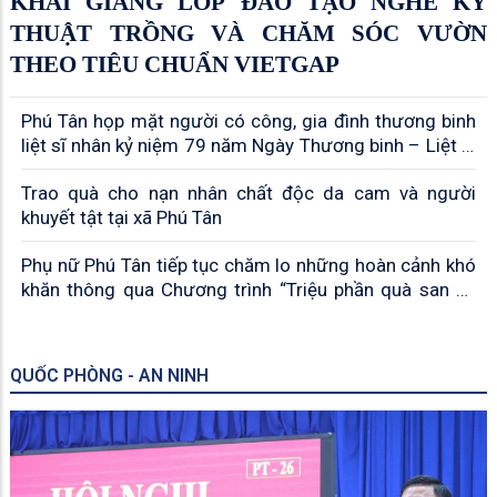
KHAI GIẢNG LỚP ĐÀO TẠO NGHỀ KỸ
THUẬT TRỒNG VÀ CHĂM SÓC VƯỜN
THEO TIÊU CHUẨN VIETGAP
Phú Tân họp mặt người có công, gia đình thương binh
liệt sĩ nhân kỷ niệm 79 năm Ngày Thương binh – Liệt sĩ
(27/7/1947 – 27/7/2026)
Trao quà cho nạn nhân chất độc da cam và người
khuyết tật tại xã Phú Tân
Phụ nữ Phú Tân tiếp tục chăm lo những hoàn cảnh khó
khăn thông qua Chương trình “Triệu phần quà san sẻ
yêu thương”
QUỐC PHÒNG - AN NINH