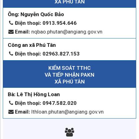
XÃ PHÚ TÂN
Ông: Nguyễn Quốc Bảo
Điện thoại: 0913.954.646
Email:
nqbao.phutan@angiang.gov.vn
Công an xã Phú Tân
Điện thoại: 02963.827.153
KIỂM SOÁT TTHC
VÀ TIẾP NHẬN PAKN
XÃ PHÚ TÂN
Bà: Lê Thị Hồng Loan
Điện thoại: 0947.582.020
Email:
lthloan.phutan@angiang.gov.vn