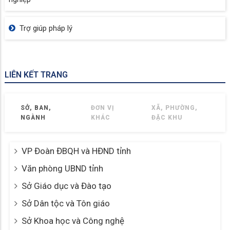
Trợ giúp pháp lý
LIÊN KẾT TRANG
SỞ, BAN,
ĐƠN VỊ
XÃ, PHƯỜNG,
NGÀNH
KHÁC
ĐẶC KHU
VP Đoàn ĐBQH và HĐND tỉnh
Văn phòng UBND tỉnh
Sở Giáo dục và Đào tạo
Sở Dân tộc và Tôn giáo
Sở Khoa học và Công nghệ