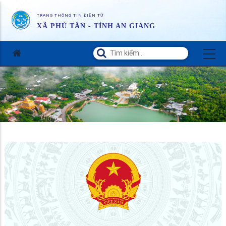
TRANG THÔNG TIN ĐIỆN TỬ
XÃ PHÚ TÂN - TỈNH AN GIANG