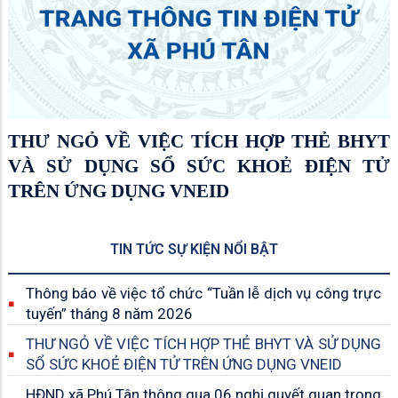
THƯ NGỎ VỀ VIỆC TÍCH HỢP THẺ BHYT
VÀ SỬ DỤNG SỔ SỨC KHOẺ ĐIỆN TỬ
TRÊN ỨNG DỤNG VNEID
TIN TỨC SỰ KIỆN NỔI BẬT
Thông báo về việc tổ chức “Tuần lễ dịch vụ công trực
tuyến” tháng 8 năm 2026
THƯ NGỎ VỀ VIỆC TÍCH HỢP THẺ BHYT VÀ SỬ DỤNG
SỔ SỨC KHOẺ ĐIỆN TỬ TRÊN ỨNG DỤNG VNEID
HĐND xã Phú Tân thông qua 06 nghị quyết quan trọng