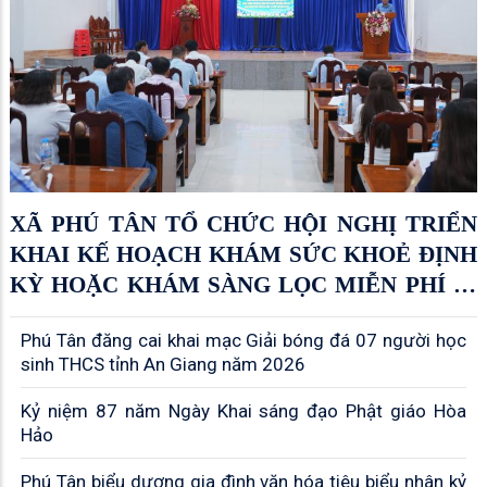
XÃ PHÚ TÂN TỔ CHỨC HỘI NGHỊ TRIỂN
KHAI KẾ HOẠCH KHÁM SỨC KHOẺ ĐỊNH
KỲ HOẶC KHÁM SÀNG LỌC MIỄN PHÍ ÍT
NHẤT MỖI NĂM MỘT LẦN CHO NGƯỜI
Phú Tân đăng cai khai mạc Giải bóng đá 07 người học
DÂN
sinh THCS tỉnh An Giang năm 2026
Kỷ niệm 87 năm Ngày Khai sáng đạo Phật giáo Hòa
Hảo
Phú Tân biểu dương gia đình văn hóa tiêu biểu nhân kỷ