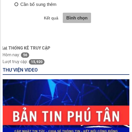
THỐNG KÊ TRUY CẬP
Hôm nay:
56
Lượt truy cập:
15,920
THƯ VIỆN VIDEO
An Giang siết chặt an toàn thực phẩm từ bếp ăn tập thể